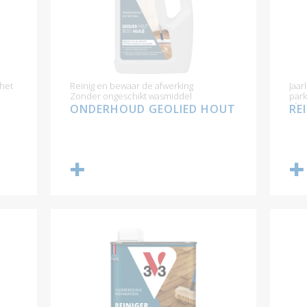
het
Reinig en bewaar de afwerking
Jaar
Zonder ongeschikt wasmiddel
park
afwe
ONDERHOUD GEOLIED HOUT
RE