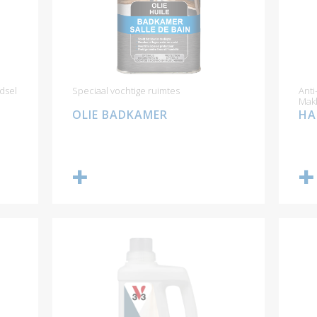
dsel
Speciaal vochtige ruimtes
Anti
Makk
OLIE BADKAMER
HA