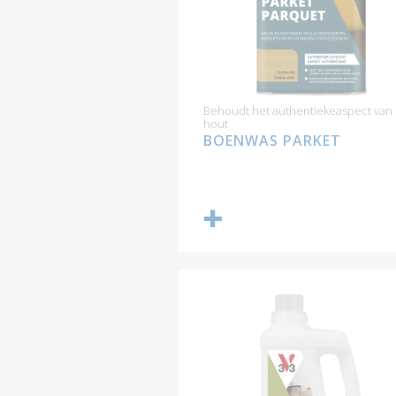
Behoudt het authentiekeaspect van 
hout
BOENWAS PARKET