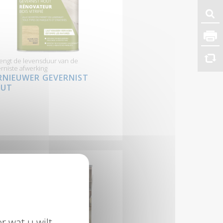
engt de levensduur van de
rniste afwerking
RNIEUWER GEVERNIST
UT
r wat u wilt