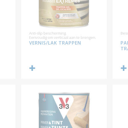
Anti-slip bescherming.
Besc
Eenvoudig om verticaal aan te brengen.
VERNIS/LAK TRAPPEN
PA
TR