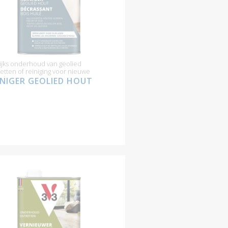
lijks onderhoud van geolied
etten of reiniging voor nieuwe
rking
INIGER GEOLIED HOUT