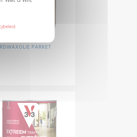
cybeleid
hermen zonder het natuurlijk
icht te beïnvloeden
RDWAXOLIE PARKET