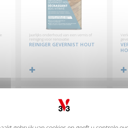
te
Jaarlijks onderhoud van een vernis of
Verl
reiniging voor renovatie
geve
REINIGER GEVERNIST HOUT
VE
HO
aakt gebruik van cookies en geeft u controle ove