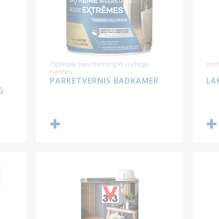
Optimale bescherming in vochtige
Voch
ruimtes
PARKETVERNIS BADKAMER
LA
G