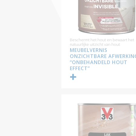
Beschermt het hout en bewaart het
natuurlijke uitzicht van hout
MEUBELVERNIS
ONZICHTBARE AFWERKIN
“ONBEHANDELD HOUT
EFFECT”