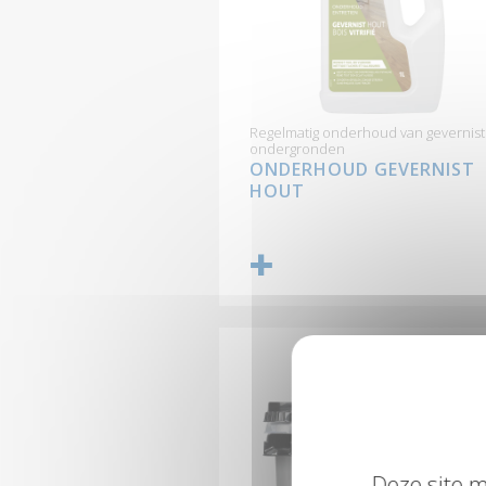
Regelmatig onderhoud van gevernis
ondergronden
ONDERHOUD GEVERNIST
HOUT
Deze site m