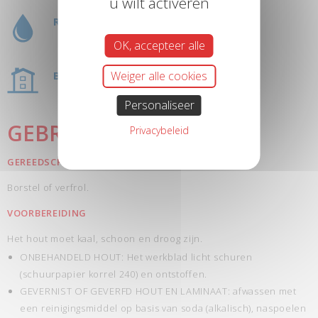
u wilt activeren
REINIGING MET WATER
OK, accepteer alle
Weiger alle cookies
BINNEN
Personaliseer
GEBRUIK
Privacybeleid
GEREEDSCHAP
Borstel of verfrol.
VOORBEREIDING
Het hout moet kaal, schoon en droog zijn.
ONBEHANDELD HOUT: Het werkblad licht schuren
(schuurpapier korrel 240) en ontstoffen.
GEVERNIST OF GEVERFD HOUT EN LAMINAAT: afwassen met
een reinigingsmiddel op basis van soda (alkalisch), naspoelen