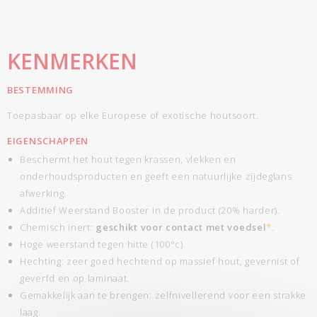
KENMERKEN
BESTEMMING
Toepasbaar op elke Europese of exotische houtsoort.
EIGENSCHAPPEN
Beschermt het hout tegen krassen, vlekken en
onderhoudsproducten en geeft een natuurlijke zijdeglans
afwerking.
Additief Weerstand Booster in de product (20% harder).
Chemisch inert:
geschikt voor contact met voedsel
*
.
Hoge weerstand tegen hitte (100°c).
Hechting: zeer goed hechtend op massief hout, gevernist of
geverfd en op laminaat.
Gemakkelijk aan te brengen: zelfnivellerend voor een strakke
laag.