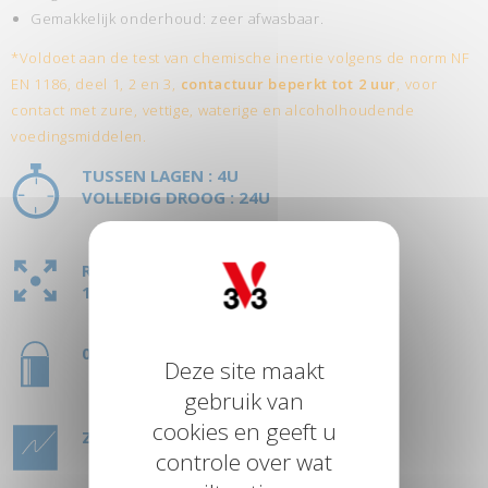
Gemakkelijk onderhoud: zeer afwasbaar.
*Voldoet aan de test van chemische inertie volgens de norm NF
EN 1186, deel 1, 2 en 3,
contactuur beperkt tot 2 uur
, voor
contact met zure, vettige, waterige en alcoholhoudende
voedingsmiddelen.
TUSSEN LAGEN : 4U
VOLLEDIG DROOG : 24U
RENDEMENT
2
10M
/L
0,5L
Deze site maakt
gebruik van
cookies en geeft u
ZIJDEGLANS
controle over wat