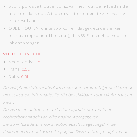
Soort, porositeit, ouderdom… van het hout beïnvloeden de
uiteindelijke kleur. Altijd eerst uittesten om te zien wat het
eindresultaat is.
OUDE HOUTEN: om te voorkomen dat gekleurde vlekken
ontstaan (opkomend looizuur), de V33 Primer Hout voor de
lak aanbrengen.
VEILIGHEIDSFICHES
Nederlands:
0,5L
Frans:
0,5L
Duits:
0,5L
De veiligheidsinformatiebladen worden continu bijgewerkt met de
meest actuele informatie. Ze zijn beschikbaar voor elk formaat en
kleur.
De versie en datum van de laatste update worden in de
rechterbovenhoek van elke pagina weergegeven.
De downloaddatum wordt automatisch toegevoegd in de
linkerbenedenhoek van elke pagina. Deze datum getuigt van de