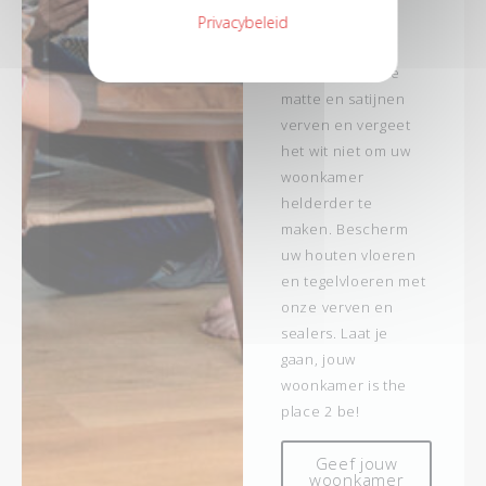
persoonlijkheid
Privacybeleid
gelden op de
muren met onze
matte en satijnen
verven en vergeet
het wit niet om uw
woonkamer
helderder te
maken. Bescherm
uw houten vloeren
en tegelvloeren met
onze verven en
sealers. Laat je
gaan, jouw
woonkamer is the
place 2 be!
Geef jouw
woonkamer