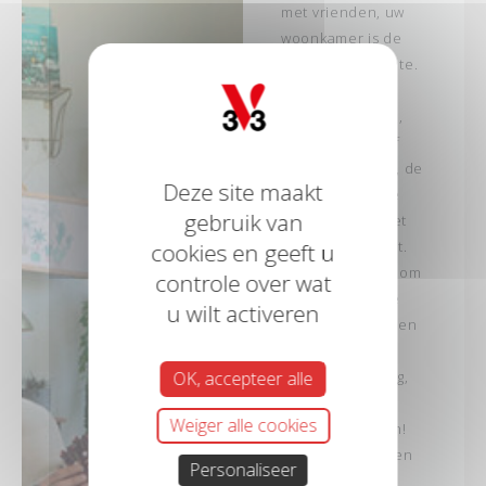
met vrienden, uw
woonkamer is de
ultieme leefruimte.
Of je het nu
gezellig, modern,
minimalistisch of
excentriek vindt, de
Deze site maakt
inrichting van de
gebruik van
woonkamer is het
eerste wat opvalt.
cookies en geeft u
Heb je besloten om
controle over wat
je woonkamer te
u wilt activeren
gaan renoveren en
schilderen?
OK, accepteer alle
Inspiratie genoeg,
onze producten
Weiger alle cookies
zitten vol ideeën!
Speel met kleuren
Personaliseer
en laat uw