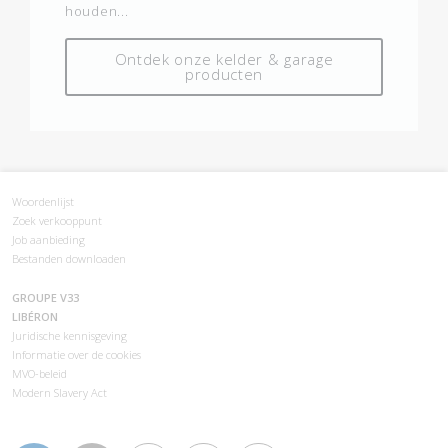
houden...
Ontdek onze kelder & garage
producten
Woordenlijst
Zoek verkooppunt
Job aanbieding
Bestanden downloaden
GROUPE V33
LIBÉRON
Juridische kennisgeving
Informatie over de cookies
MVO-beleid
Modern Slavery Act