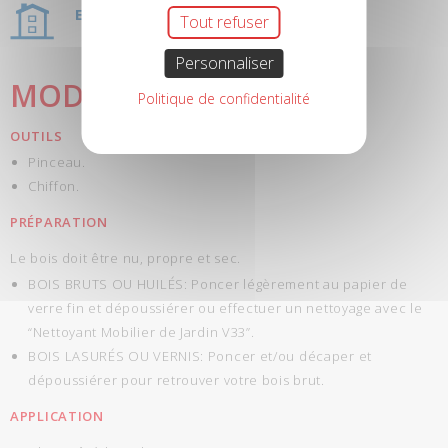
EXTÉRIEUR
Tout refuser
Personnaliser
MODE D'UTILISATION
Politique de confidentialité
OUTILS
Pinceau.
Chiffon.
PRÉPARATION
Le bois doit être nu, propre et sec.
BOIS BRUTS OU HUILÉS: Poncer légèrement au papier de
verre fin et dépoussiérer ou effectuer un nettoyage avec le
“Nettoyant Mobilier de Jardin V33”.
BOIS LASURÉS OU VERNIS: Poncer et/ou décaper et
dépoussiérer pour retrouver votre bois brut.
APPLICATION