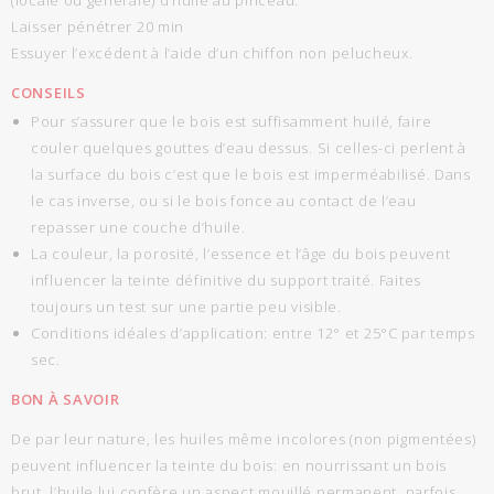
(locale ou générale) d’huile au pinceau.
Laisser pénétrer 20 min
Essuyer l’excédent à l’aide d’un chiffon non pelucheux.
CONSEILS
Pour s’assurer que le bois est suffisamment huilé, faire
couler quelques gouttes d’eau dessus. Si celles-ci perlent à
la surface du bois c’est que le bois est imperméabilisé. Dans
le cas inverse, ou si le bois fonce au contact de l’eau
repasser une couche d’huile.
La couleur, la porosité, l’essence et l’âge du bois peuvent
influencer la teinte définitive du support traité. Faites
toujours un test sur une partie peu visible.
Conditions idéales d’application: entre 12° et 25°C par temps
sec.
BON À SAVOIR
De par leur nature, les huiles même incolores (non pigmentées)
peuvent influencer la teinte du bois: en nourrissant un bois
brut, l’huile lui confère un aspect mouillé permanent, parfois