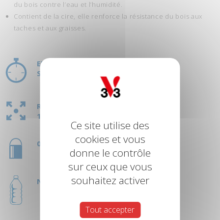
du bois contre l’eau et l’humidité.
Contient de la cire, elle renforce la résistance du bois aux
taches et aux graisses.
ENTRE LES COUCHES : 3H
SÉCHAGE COMPLET : 24H
RENDEMENT
2
12 M
/L
Ce site utilise des
cookies et vous
0,5L - 1L
donne le contrôle
sur ceux que vous
souhaitez activer
NETTOYAGE AU WHITE SPIRIT
Tout accepter