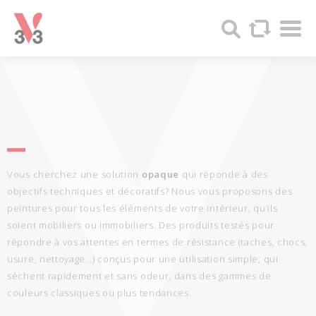
Panneau de gestion des cookies
Par
V33
Recherc
-
Produits
bois
et
Peintures
Vous cherchez une solution
opaque
qui réponde à des
objectifs techniques et décoratifs? Nous vous proposons des
peintures pour tous les éléments de votre intérieur, qu’ils
soient mobiliers ou immobiliers. Des produits testés pour
répondre à vos attentes en termes de résistance (taches, chocs,
usure, nettoyage…) conçus pour une utilisation simple, qui
sèchent rapidement et sans odeur, dans des gammes de
couleurs classiques ou plus tendances.