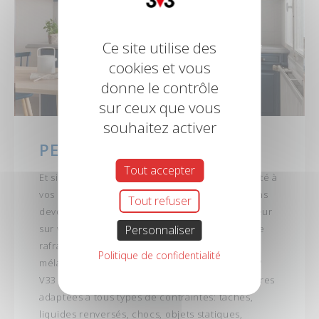
Ce site utilise des
cookies et vous
donne le contrôle
sur ceux que vous
souhaitez activer
PEINTURES MEUBLES
Tout accepter
Et si vous pouviez donner un coup de modernité à
vos meubles de cuisine en chêne démodés sans
Tout refuser
devoir les changer? Et même appliquer la couleur
sur votre frigo pour mieux l'intégrer? Ou encore
Personnaliser
rafraîchir votre meuble de salle de bain en
Politique de confidentialité
mélaminé ou stratifié, sans craindre l'humidité?
V33 a pensé à vous en développant des peintures
adaptées à tous types de contraintes: taches,
liquides renversés, chocs, objets statiques,