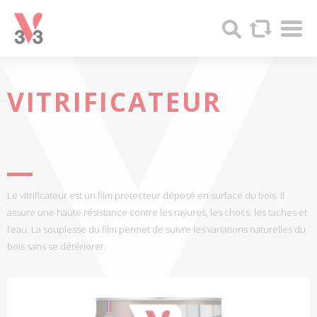
Panneau de gestion des cookies
Par
V33
Recherc
-
Produits
bois
et
VITRIFICATEUR
Peintures
Le vitrificateur est un film protecteur déposé en surface du bois. Il
assure une haute résistance contre les rayures, les chocs, les taches et
l’eau. La souplesse du film permet de suivre les variations naturelles du
bois sans se détériorer.