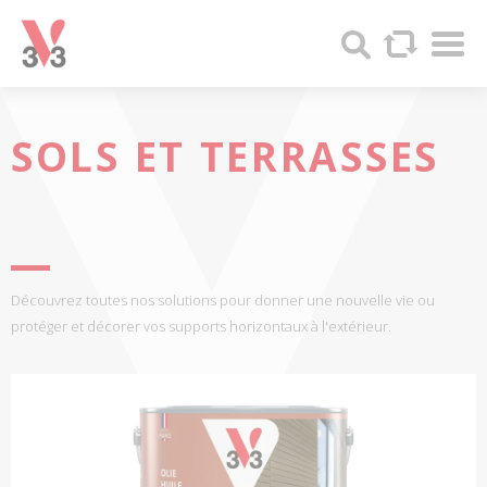
Panneau de gestion des cookies
Par
V33
Recherc
-
Produits
bois
et
SOLS ET TERRASSES
Peintures
Découvrez toutes nos solutions pour donner une nouvelle vie ou
protéger et décorer vos supports horizontaux à l'extérieur.