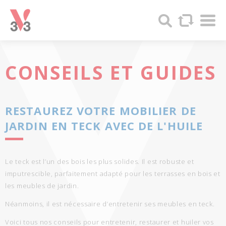
Panneau de gestion des cookies
Par
V33
Recherc
-
Produits
bois
et
CONSEILS
ET GUIDES
Peintures
RESTAUREZ VOTRE
MOBILIER DE
JARDIN
EN TECK AVEC DE L'HUILE
Le teck est l’un des bois les plus solides. Il est robuste et
imputrescible, parfaitement adapté pour les terrasses en bois et
les meubles de jardin.
Néanmoins, il est nécessaire d’entretenir ses meubles en teck.
Voici tous nos conseils pour entretenir, restaurer et huiler vos