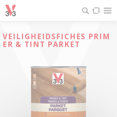
Cookies beheer paneel
Sha
V33
Search
-
Produits
bois
et
VEILIGHEIDSFICHES
PRIM
Peintures
ER & TINT
PARKET