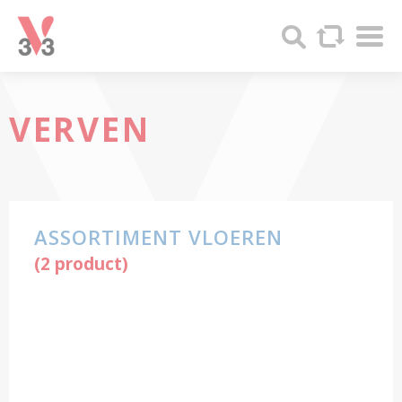
Cookies beheer paneel
Sha
V33
Search
-
Produits
bois
et
VERVEN
Peintures
ASSORTIMENT VLOEREN
(2 product)