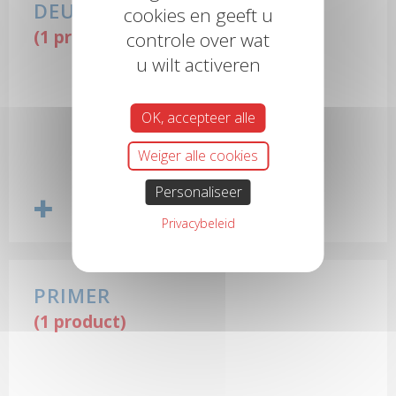
DEUREN & RAMEN
cookies en geeft u
(1 product)
controle over wat
u wilt activeren
OK, accepteer alle
Weiger alle cookies
Personaliseer
Privacybeleid
PRIMER
(1 product)