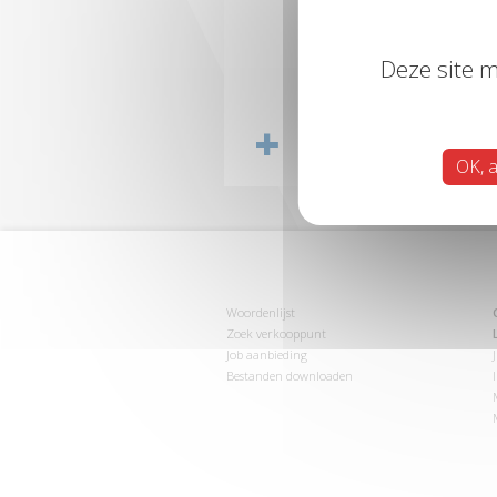
Deze site m
OK, a
Woordenlijst
Zoek verkooppunt
Job aanbieding
Bestanden downloaden