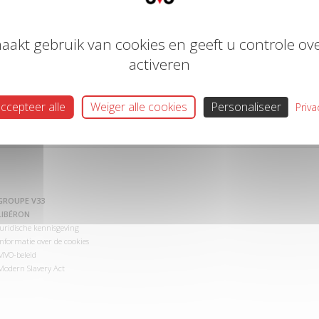
aakt gebruik van cookies en geeft u controle ove
activeren
ccepteer alle
Weiger alle cookies
Personaliseer
Priva
GROUPE V33
LIBÉRON
Juridische kennisgeving
Informatie over de cookies
MVO-beleid
Modern Slavery Act