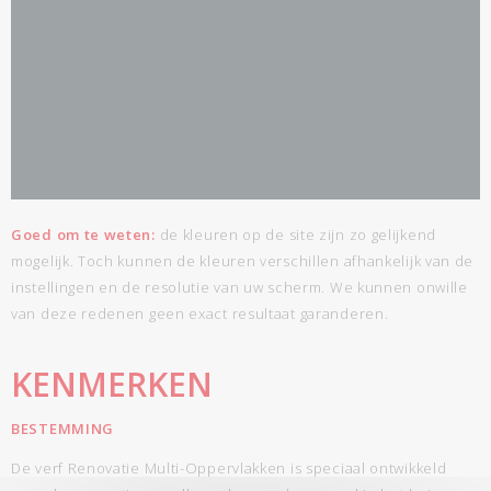
Goed om te weten:
de kleuren op de site zijn zo gelijkend
mogelijk. Toch kunnen de kleuren verschillen afhankelijk van de
instellingen en de resolutie van uw scherm. We kunnen onwille
van deze redenen geen exact resultaat garanderen.
KENMERKEN
BESTEMMING
De verf Renovatie Multi-Oppervlakken is speciaal ontwikkeld