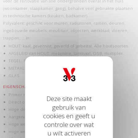
voor de renovatie van alle ondergronden overal in het huis
(woonkamer, slaapkamer, gang), behalve veel gebruikte plaatsen
in technische kamers (keuken, badkamer).
Polyvalent: geschikt voor muren, radiatoren, ramen, deuren,
ingebouwde meubels, meubilair, objecten, werkblad, vloeren,
trappen, … in:
HOUT: kaal, gevernist, geverfd of gebeitst. Alle houtsoorten.
AFGELEID van HOUT: melamine, laminaat, OSB, multiplex.
TEGEL: faience, tegellijsten, graniet, zandsteen.
METAAL: ijzer, gietijzer, alu, inox, koperen, …
GLAS
EIGENSCHAPPEN
Primer niet nodig – afbijten niet nodig.
Deze site maakt
Direct op 20 ondergronden.
gebruik van
Hoge dekkracht.
cookies en geeft u
Aangenaam gebruik.
controle over wat
Hoge weerstand tegen water en vlekken.
Hoge weerstand tegen krassen en schokken.
u wilt activeren