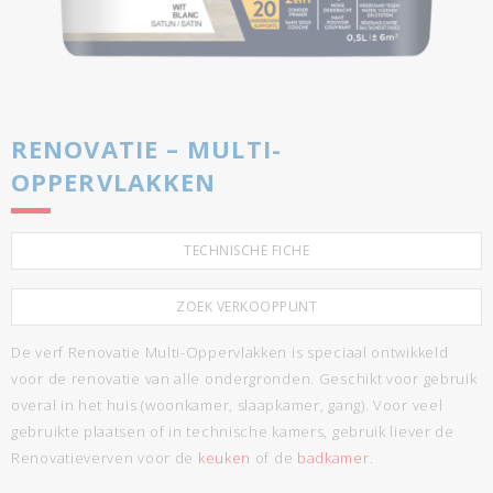
RENOVATIE – MULTI-
OPPERVLAKKEN
TECHNISCHE FICHE
ZOEK VERKOOPPUNT
De verf Renovatie Multi-Oppervlakken is speciaal ontwikkeld
voor de renovatie van alle ondergronden. Geschikt voor gebruik
overal in het huis (woonkamer, slaapkamer, gang). Voor veel
gebruikte plaatsen of in technische kamers, gebruik liever de
Renovatieverven voor de
keuken
of de
badkamer
.