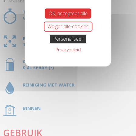
Afwasbaar – onderhoudsvriendelijk.
TUSSEN LAGEN : 6H
OK, accepteer alle
VOLLEDIG DROOG : 24H
Weiger alle cookies
RENDEMENT
Personaliseer
2
12 M
/L
Privacybeleid
0,075L - 0,5L - 2L
0,4L SPRAY (•)
REINIGING MET WATER
BINNEN
GEBRUIK