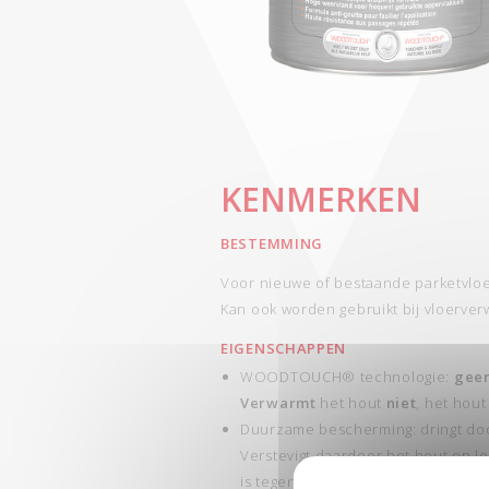
KENMERKEN
BESTEMMING
Voor nieuwe of bestaande parketvloe
Kan ook worden gebruikt bij vloerver
EIGENSCHAPPEN
WOODTOUCH® technologie:
geen
Verwarmt
het hout
niet
, het hout
Duurzame bescherming: dringt door 
Verstevigt daardoor het hout en 
is tegen vlekken en frequent belo