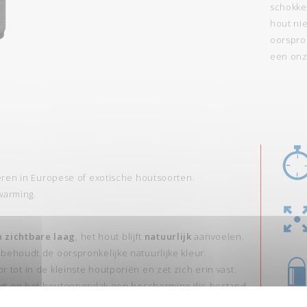
schokke
hout nie
oorspron
een onz
ren in Europese of exotische houtsoorten.
warming.
 zichtbare laag
, het hout blijft
natuurlijk
aanvoelen.
 behoudt de oorspronkelijke natuurlijke kleur.
tot in de kleinste houtporiën en zet zich erin vast.
legt op het houtoppervlak een bescherming die bestand
op.