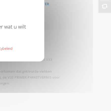
REINIGING MET WATER
BINNEN
r wat u wilt
cybeleid
e houden, onderhouden met V33
oorkomen dat gekleurde vlekken
), de V33 PRIMER PARKETVERNIS voor
engen.