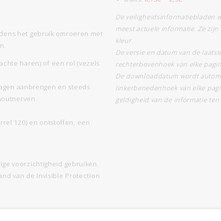
De veiligheidsinformatiebladen 
meest actuele informatie. Ze zij
jdens het gebruik omroeren met
kleur.
n.
De versie en datum van de laats
chte haren) of een rol (vezels
rechterbovenhoek van elke pagi
De downloaddatum wordt automa
e lagen aanbrengen en steeds
linkerbenedenhoek van elke pagi
 houtnerven.
geldigheid van de informatie ten 
rrel 120) en ontstoffen, een
ige voorzichtigheid gebruiken.
nd van de Invisible Protection