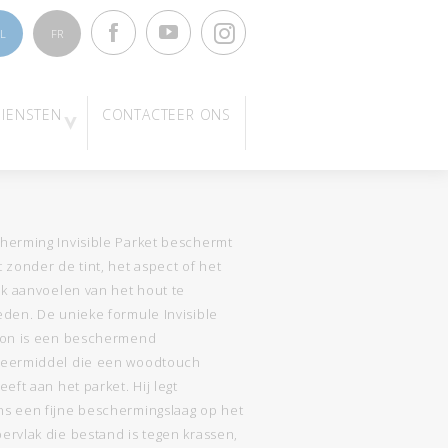
Facebook
Youtube
Instagram
L
FR
DIENSTEN
CONTACTEER ONS
herming Invisible Parket beschermt
 zonder de tint, het aspect of het
jk aanvoelen van het hout te
eden. De unieke formule Invisible
ion is een beschermend
eermiddel die een woodtouch
eeft aan het parket. Hij legt
s een fijne beschermingslaag op het
ervlak die bestand is tegen krassen,