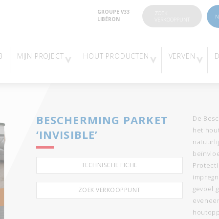
GROUPE V33
ZOEK
N
LIBÉRON
VERKOOPPUNT
3
MIJN PROJECT
HOUT PRODUCTEN
VERVEN
BESCHERMING PARKET
De Besc
het hout
‘INVISIBLE’
natuurli
beïnvlo
TECHNISCHE FICHE
Protect
impregn
gevoel g
ZOEK VERKOOPPUNT
eveneen
houtopp