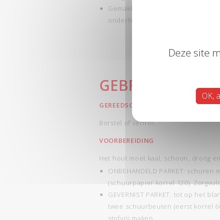
Gemakkelijk onderhoud: beschermt 
onderhoud nodig.
Deze site m
GEBRUIK
OK, a
GEREEDSCHAP
Borstel of verfrol.
VOORBEREIDING
Het hout moet kaal, schoon, droog en 
ONBEHANDELD PARKET: schuren m
(schuurpapier korrel 120). Zorgvuld
GEVERNIST PARKET: tot op het bla
twee schuurbeuten (eerst korrel 60
stofvrij maken.