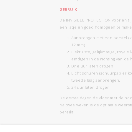
GEBRUIK
De INVISIBLE PROTECTION voor en ti
een latje en goed homogeen te make
Aanbrengen met een borstel (za
12 mm).
Gekruiste, gelijkmatige, royal
eindigen in de richting van de
Drie uur laten drogen.
Licht schuren (schuurpapier ko
tweede laag aanbrengen.
24 uur laten drogen.
De eerste dagen de vloer met de nod
Na twee weken is de optimale weersta
bereikt.