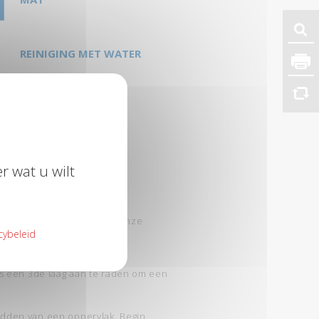
REINIGING MET WATER
BINNEN
r wat u wilt
ek meer applicatietips in onze
cybeleid
met een heldere of sterk
 is een 3de laag aan te raden om een
.
idden van een oppervlak. Begin