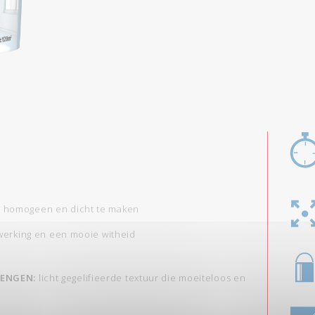
 homogeen en dicht te maken
werking en een mooie witheid
RENGEN:
licht gegelifieerde textuur die moeiteloos en