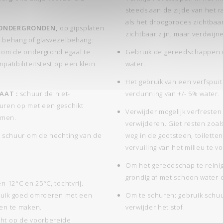
steeds aan de zijde van het r
als het droogproces zichtbaar
 ONDERGRONDEN,
op gipsplaten
zichtbaar zijn, maar verdwijne
 behang of glasvezelbehang:
n om de ondergrond egaal te
Gebruik de gereedschappen m
atibiliteitstest op een klein
water.
Het gebruik van een verfspui
AAT :
schuur de niet-
verdunning van +/- 5% water.
uren op met een geschikt
Verwijder mogelijk verfresten
emen.
verwijderen. Giet resten zoal
f, schuur om de hechting van de
weg in de gootsteen, toiletten
vervuiling van het milieu te 
Om het gereedschap te reinig
grondig af met schoon water e
n 12°C en 25°C, tochtvrij.
bruik goed omroeren met een
Om te schuren: gebruik schuur
en te maken.
verwijder het stof.
cht op de voorbereide