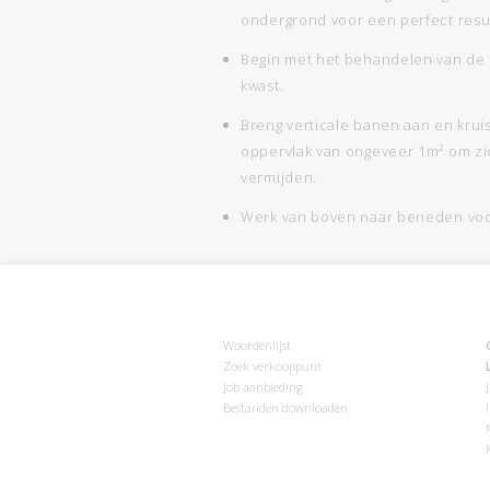
ondergrond voor een perfect resul
Begin met het behandelen van de
kwast.
Breng verticale banen aan en krui
oppervlak van ongeveer 1m² om zi
vermijden.
Werk van boven naar beneden voor
Woordenlijst
Zoek verkooppunt
Job aanbieding
Bestanden downloaden