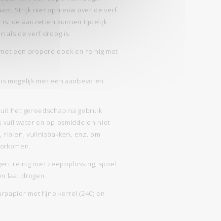
aam. Strijk niet opnieuw over de verf
 is: de aanzetten kunnen tijdelijk
n als de verf droog is.
et een propere doek en reinig met
t is mogelijk met een aanbevolen
 uit het gereedschap na gebruik
s vuil water en oplosmiddelen niet
, riolen, vuilnisbakken, enz. om
voorkomen.
en: reinig met zeepoplossing, spoel
n laat drogen.
papier met fijne korrel (240) en