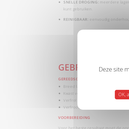
SNELLE DROGING:
meerdere lagen 
kunt gebruiken.
REINIGBAAR:
eenvoudig onderhoud.
GEBRUIK
Deze site m
GEREEDSCHAP
Breed latje of verfmenger
Kwast voor de hoeken en voegen
OK, a
Verfrol met haartjes van 12 tot 1
Verfrooster
VOORBEREIDING
Voor het beste resultaat moet de ond