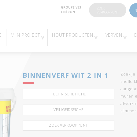
GROUPE V33
ZOEK
N
LIBÉRON
VERKOOPPUNT
3
MIJN PROJECT
HOUT PRODUCTEN
VERVEN
BINNENVERF WIT 2 IN 1
Zoek je 
snelle k
aangebr
TECHNISCHE FICHE
muren e
afwerki
VEILIGEIDSFICHE
slimmer
ZOEK VERKOOPPUNT