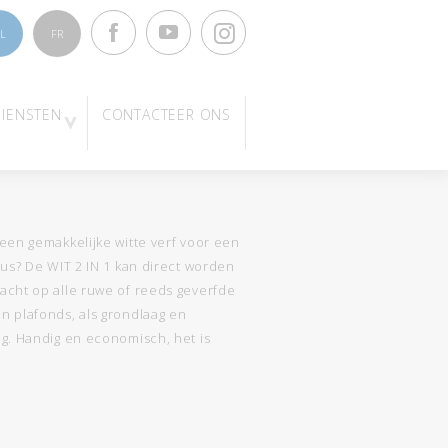
Facebook
Youtube
Instagram
L
FR
DIENSTEN
CONTACTEER ONS
een gemakkelijke witte verf voor een
lus? De WIT 2 IN 1 kan direct worden
acht op alle ruwe of reeds geverfde
n plafonds, als grondlaag en
ng. Handig en economisch, het is
!