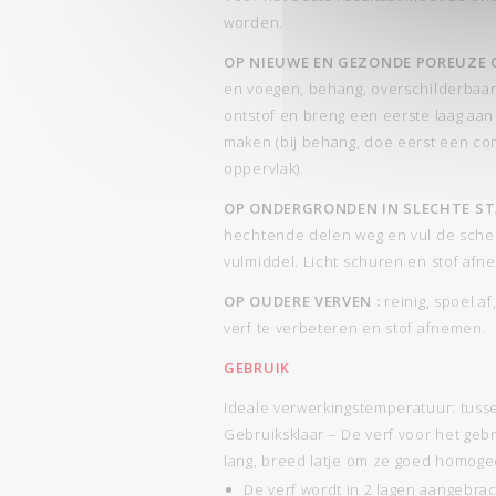
worden.
OP NIEUWE EN GEZONDE POREUZE
en voegen, behang, overschilderbaar
ontstof en breng een eerste laag aa
maken (bij behang, doe eerst een comp
oppervlak).
OP ONDERGRONDEN IN SLECHTE ST
hechtende delen weg en vul de sche
vulmiddel. Licht schuren en stof afn
OP OUDERE VERVEN :
reinig, spoel a
verf te verbeteren en stof afnemen.
GEBRUIK
Ideale verwerkingstemperatuur: tusse
Gebruiksklaar – De verf voor het ge
lang, breed latje om ze goed homoge
De verf wordt in 2 lagen aangebra