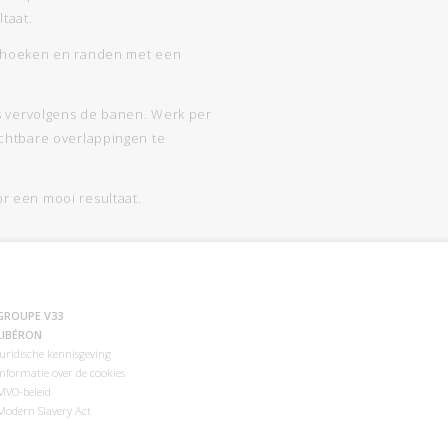
taat.
 hoeken en randen met een
s vervolgens de banen. Werk per
chtbare overlappingen te
 een mooi resultaat.
GROUPE V33
LIBÉRON
Juridische kennisgeving
Informatie over de cookies
MVO-beleid
Modern Slavery Act