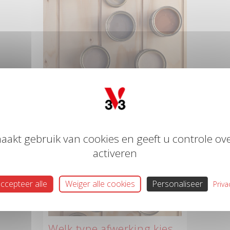
aakt gebruik van cookies en geeft u controle ove
activeren
ccepteer alle
Weiger alle cookies
Personaliseer
Priva
Welk type afwerking kies