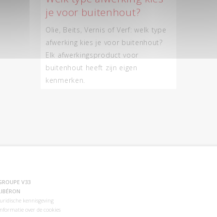
je voor buitenhout?
Olie, Beits, Vernis of Verf: welk type
afwerking kies je voor buitenhout?
Elk afwerkingsproduct voor
buitenhout heeft zijn eigen
kenmerken.
GROUPE V33
LIBÉRON
Juridische kennisgeving
Informatie over de cookies