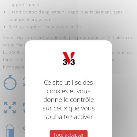
supports neufs
Grand confort d’application : s’applique facilement, sans
coulure ni projection
Séchage rapide : recouvrable en 3h
Vous exigez une préparation de pro pour optimiser la finition de
vos surfaces neuves ?
La SOUS-COUCHE MURS & PLAFONDS opacifie parfaitement les
fonds et bloque leur porosité, pour assurer une finition
homogène impeccable;
AU TOUCHER : 30MIN
Ce site utilise des
SÉCHAGE COMPLET : 3H
cookies et vous
donne le contrôle
RENDEMENT
sur ceux que vous
10 M2/L
souhaitez activer
6L
Tout accepter