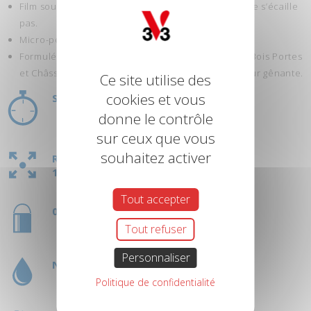
Film souple: suit les variations naturelles du bois, ne s’écaille
pas.
Micro-poreux: laisse respirer le bois.
Formulée en phase aqueuse, le « Primer Peinture Bois Portes
et Châssis V33 » sèche rapidement et est sans odeur gênante.
Ce site utilise des
cookies et vous
SÉCHAGE : 4H
donne le contrôle
sur ceux que vous
souhaitez activer
RENDEMENT
2
12 M
/L
Tout accepter
0,5L - 2,5L
Tout refuser
Personnaliser
NETTOYAGE À L'EAU
Politique de confidentialité