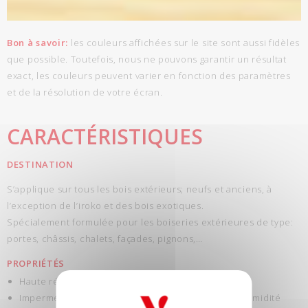
Bon à savoir:
les couleurs affichées sur le site sont aussi fidèles
que possible. Toutefois, nous ne pouvons garantir un résultat
exact, les couleurs peuvent varier en fonction des paramètres
et de la résolution de votre écran.
CARACTÉRISTIQUES
DESTINATION
S’applique sur tous les bois extérieurs; neufs et anciens, à
l’exception de l’iroko et des bois exotiques.
Spécialement formulée pour les boiseries extérieures de type:
portes, châssis, chalets, façades, pignons,…
PROPRIÉTÉS
Haute résistance aux intempéries
Imperméable: protège le bois contre la pluie et l’humidité