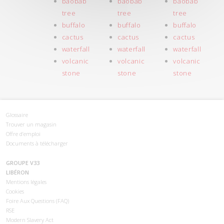
baobab
baobab
baobab
tree
tree
tree
buffalo
buffalo
buffalo
cactus
cactus
cactus
waterfall
waterfall
waterfall
volcanic
volcanic
volcanic
stone
stone
stone
Glossaire
Trouver un magasin
Offre d’emploi
Documents à télécharger
GROUPE V33
LIBÉRON
Mentions légales
Cookies
Foire Aux Questions (FAQ)
RSE
Modern Slavery Act