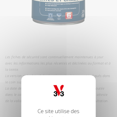
Les fiches de sécurité sont continuellement maintenues à jour
avec les informations les plus récentes et déclinées au format et à
la teinte.
La version et la date de la dernière mise à jour sont indiqués dans
le coin supérieur droit de chaque page.
La date de votre téléchargement est automatiquement ajoutée
dans le coin inférieur gauche de chaque page. Cette date atteste
de la validité des informations au moment de votre consultation.
Ce site utilise des
FR
NL
DE