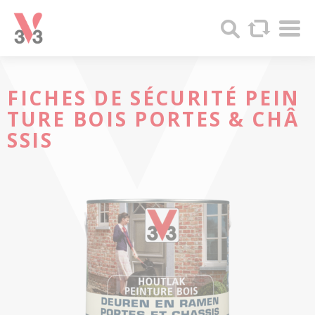
Panneau de gestion des cookies
Par
V33
Recherc
-
Produits
bois
et
FICHES DE SÉCURITÉ
PEIN
Peintures
TURE BOIS
PORTES & CHÂ
SSIS