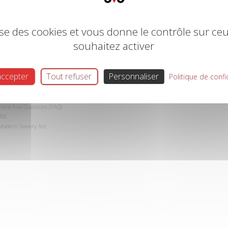
lise des cookies et vous donne le contrôle sur c
souhaitez activer
GROUPE V33
accepter
Tout refuser
Personnaliser
Politique de confi
LIBÉRON
Mentions légales
Cookies
Foire Aux Questions (FAQ)
RSE
Modern Slavery Act