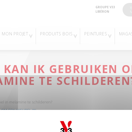
GROUPE V33
T
LIBÉRON
M
MON PROJET
PRODUITS BOIS
PEINTURES
MAGA
 KAN IK GEBRUIKEN 
AMINE TE SCHILDEREN
el in melamine te schilderen?
N OM EEN MEUBEL IN
f
die geschikt is voor
gladde