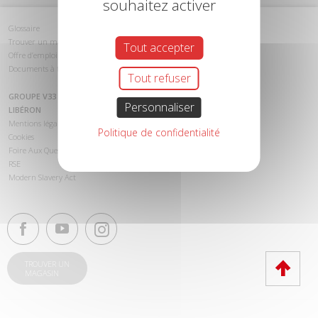
souhaitez activer
Glossaire
Trouver un magasin
Tout accepter
Offre d’emploi
Documents à télécharger
Tout refuser
GROUPE V33
Personnaliser
LIBÉRON
Mentions légales
Politique de confidentialité
Cookies
Foire Aux Questions (FAQ)
RSE
Modern Slavery Act
TROUVER UN
MAGASIN
Haut