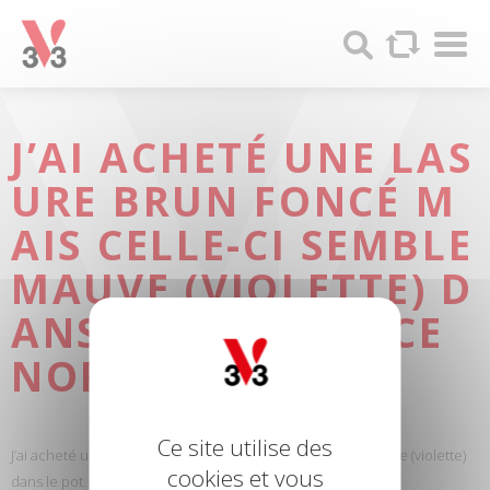
Panneau de gestion des cookies
Par
V33
Recherc
-
Produits
bois
et
J’AI ACHETÉ UNE LAS
Peintures
URE BRUN FONCÉ M
AIS CELLE-CI SEMBLE
MAUVE (VIOLETTE) D
ANS LE POT. EST-CE
NORMAL?
Ce site utilise des
J’ai acheté une lasure brun foncé mais celle-ci semble mauve (violette)
cookies et vous
dans le pot. Est-ce normal?