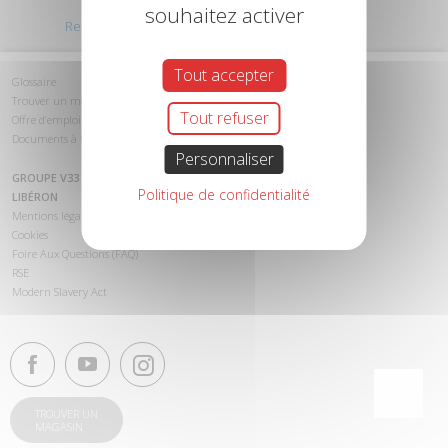
souhaitez activer
Retour au début
Tout accepter
Glossaire
Trouver un magasin
Tout refuser
Offre d’emploi
Documents à télécharger
Personnaliser
GROUPE V33
Politique de confidentialité
LIBÉRON
Mentions légales
Cookies
Foire Aux Questions (FAQ)
RSE
Modern Slavery Act
TROUVER UN
MAGASIN