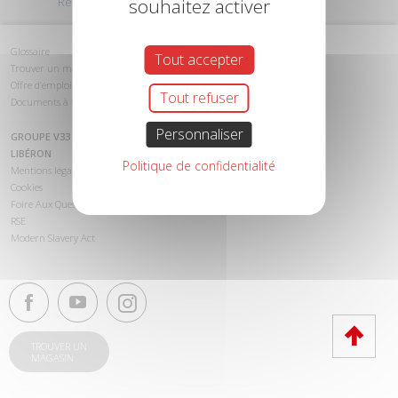
Retour au début
souhaitez activer
Glossaire
Tout accepter
Trouver un magasin
Offre d’emploi
Tout refuser
Documents à télécharger
Personnaliser
GROUPE V33
LIBÉRON
Politique de confidentialité
Mentions légales
Cookies
Foire Aux Questions (FAQ)
RSE
Modern Slavery Act
TROUVER UN
MAGASIN
Haut