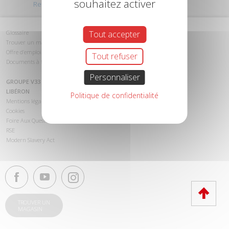
souhaitez activer
Retour au début
Glossaire
Tout accepter
Trouver un magasin
Offre d’emploi
Tout refuser
Documents à télécharger
Personnaliser
GROUPE V33
LIBÉRON
Politique de confidentialité
Mentions légales
Cookies
Foire Aux Questions (FAQ)
RSE
Modern Slavery Act
TROUVER UN
MAGASIN
Haut