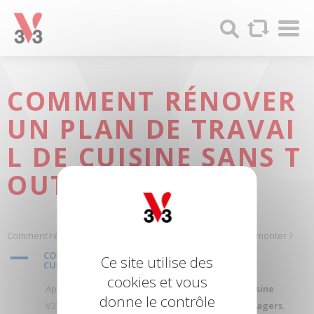
Panneau de gestion des cookies
Par
V33
Recherc
-
Produits
bois
et
COMMENT RÉNOVER
Peintures
UN PLAN DE TRAVAI
L DE CUISINE SANS T
OUT DÉMONTER ?
Comment rénover un plan de travail de cuisine sans tout démonter ?
A
COMMENT RÉNOVER UN PLAN DE TRAVAIL DE
Ce site utilise des
CUISINE SANS TOUT DÉMONTER ?
cookies et vous
Appliquez la
Peinture Rénovation Perfection Cuisine
donne le contrôle
V33, résistante aux
chocs
,
taches
et
produits ménagers
,