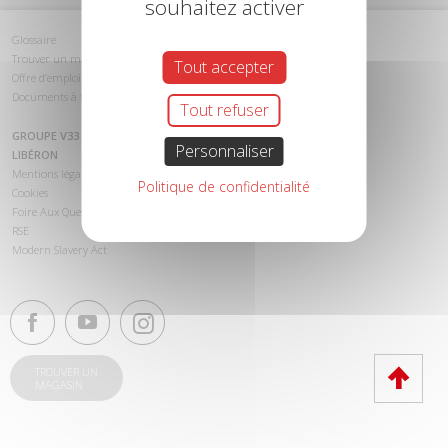
souhaitez activer
Glossaire
Trouver un magasin
Tout accepter
Offre d’emploi
Documents à télécharger
Tout refuser
GROUPE V33
Personnaliser
LIBÉRON
Mentions légales
Politique de confidentialité
Cookies
Foire Aux Questions (FAQ)
RSE
Modern Slavery Act
TROUVER UN
MAGASIN
Haut