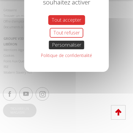
souhaitez activer
Glossaire
Trouver un magasin
Tout accepter
Offre d’emploi
Documents à télécharger
Tout refuser
GROUPE V33
Personnaliser
LIBÉRON
Mentions légales
Politique de confidentialité
Cookies
Foire Aux Questions (FAQ)
RSE
Modern Slavery Act
TROUVER UN
MAGASIN
Haut