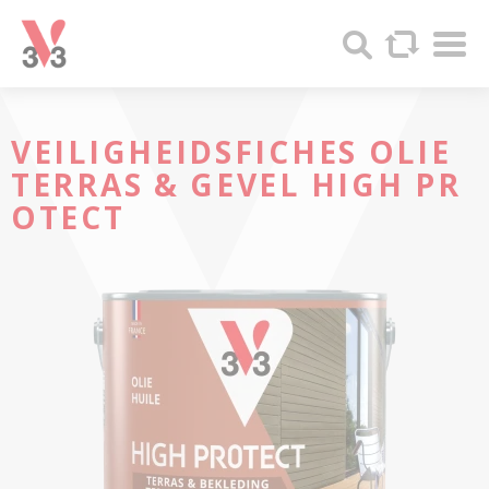
Cookies beheer paneel
Sha
V33
Search
-
Produits
bois
et
VEILIGHEIDSFICHES
OLIE
Peintures
TERRAS & GEVEL
HIGH PR
OTECT