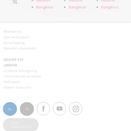
Naturel
Naturel
Naturel
5L
Bangkirai
Bangkirai
Bangkirai
Woordenlijst
Zoek verkooppunt
Job aanbieding
Bestanden downloaden
GROUPE V33
LIBÉRON
Juridische kennisgeving
Informatie over de cookies
MVO-beleid
Modern Slavery Act
NL
FR
ZOEK
VERKOOPPUNT