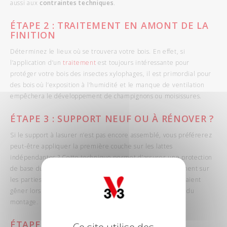
aussi aux
contraintes techniques
.
ÉTAPE
2 : TRAITEMENT EN AMONT DE LA
FINITION
Déterminez le lieux où se trouvera votre bois. En effet, si
l’application d’un
traitement
est toujours intéressante pour
protéger votre bois des insectes xylophages, il est primordial pour
des bois où l’exposition à l’humidité et le manque de ventilation
empêchera le développement de champignons ou moisissures.
ÉTAPE
3 : SUPPORT NEUF OU À RÉNOVER ?
Si le support à lasurer n’est pas encore assemblé, vous préférerez
peut-être appliquer la première couche sur les lattes
indépendantes ? Cette technique permet d’assurer une protection
de base du bois sous toutes ces facettes et non pas seulement sur
les parties apparentes. Évitez les surépaisseurs qui pourraient
gêner lors de l’emboitement des différents éléments lors du
montage.
ÉTAPE
4 : PONÇAGE
Ce site utilise des